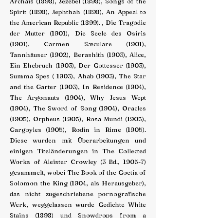
Archais (1898), Jezebel (1898), Songs of the
Spirit (1898), Jephthah (1898), An Appeal to
the American Republic (1899). , Die Tragödie
der Mutter (1901), Die Seele des Osiris
(1901), Carmen Sæculare (1901),
Tannhäuser (1902), Berashith (1903), Alice,
Ein Ehebruch (1903), Der Gottesser (1903),
Summa Spes ( 1903), Ahab (1903), The Star
and the Garter (1903), In Residence (1904),
The Argonauts (1904), Why Jesus Wept
(1904), The Sword of Song (1904), Oracles
(1905), Orpheus (1905), Rosa Mundi (1905),
Gargoyles (1905), Rodin in Rime (1905).
Diese wurden mit Überarbeitungen und
einigen Titeländerungen in The Collected
Works of Aleister Crowley (3 Bd., 1905-7)
gesammelt, wobei The Book of the Goetia of
Solomon the King (1904, als Herausgeber),
das nicht zugeschriebene pornografische
Werk, weggelassen wurde Gedichte White
Stains (1898) und Snowdrops from a