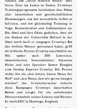
Sizilien, um „ihren wahren Willen“ oder
ihren Sinn im Leben zu finden. Crowleys
Trainingsprogramm beinhaltete den Abbau
aller künstlichen und gesellschaftlichen
Hemmungen, um das wesentliche Selbst zu
befreien, und bot gleichzeitig Training in
Yoga, Konzentration und Selbstanalyse an.
Die Abtei und ihre Gäste gediehen, aber als
ein Student der Universität Oxford in der
Abtei starb (weil er entgegen Crowleys Rat
das örtliche Wasser getrunken hatte), griff
die britische Presse Crowley unerbittlich an.
Wie später auch DH Lawrence,
dämonisierten Innenminister Joynston
Hicks und sein Sprecher James Douglas
vom Sunday Express Crowley. Die Presse
stellte ihn als „den bösen, bösen Mann der
Welt“ und „den Mann, den wir gerne hängen
würden“ dar. Ironischerweise sicherte
diese Kampagne Crowleys dauerhaften
Ruhm und sorgte für ein anhaltendes
Missverständnis seines Lebens und Werkes.
Er starb 1947 in Hastings, England.