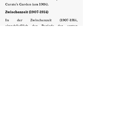
Curate's Garden (um 1904).
Zwischenzeit
(1907-1914)
In der Zwischenzeit
(1907-1914
,
einschließlich der Periode des ersten
Bandes von The Equinox) veröffentlichte
Crowley Werke über Magie und Mystik
sowie Poesie: Konx Om Pax (1907),
Amphora (1908, neu veröffentlicht als Hail
Mary, 1912), Wolken ohne Wasser (1909),
Liber
777 (1909)
, Die Tragödie der Welt
(1910), Der Duftgarten von Abdullah, dem
Satiriker von Shiraz (Bagh-i-muattar) (1910),
Rosa Decidua (1910), The Winged Beetle
(1910), Ambergris (1910), Household Gods
(1912), Buch 4, Teile I-II
(1912-1913
, mit Mary
Desti), Liber CCCXXXIII, The Book of Lies
(1913) und Chicago May (1914). ).
Spätzeit
(1915-1947)
Seine spätere Schaffensperiode umfasst