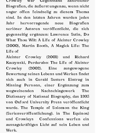
Crowley war Gegenstand zahlreicher
Biografien, die äußerst ungenau, wenn nicht
sogar offen feindselig zu diesem Thema
sind. In den letzten Jahren wurden jedes
Jahr hervorragende neue Biografien
seriöser Autoren veröffentlicht, die sich
gegenseitig ergänzen: Lawrence Sutin, Do
What Thou Wilt: A Life of Aleister Crowley
(2000), Martin Booth, A Magick Life: The
Life of
Aleister Crowley (2001) und Richard
Kaczynski, Perdurabo: The Life of Aleister
Crowley (2002). Eine ausgewogene
Bewertung seines Lebens und Werkes findet
sich auch in Gerald Susters Eintrag in
Missing Persons, einer Ergänzung zum
wegweisenden Nachschlagewerk The
Dictionary of National Biography, das 1993
von Oxford University Press veröffentlicht
wurde. The Temple of Solomon the King
(Serienveröffentlichung). in The Equinox)
und Crowleys Confessions werfen ein
aussagekräftiges Licht auf sein Leben und
Werk.